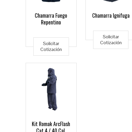
Chamarra Fuego
Chamarra Ignifuga
Repentino
Este
Solicitar
producto
Cotización
Solicitar
Cotización
tiene
múltiples
variantes.
Las
opciones
se
pueden
elegir
Kit Romak ArcFlash
en
Cat 4 / 40 Cal.