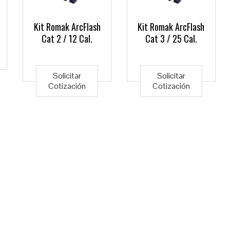
Kit Romak ArcFlash
Kit Romak ArcFlash
Cat 2 / 12 Cal.
Cat 3 / 25 Cal.
Este
Este
Este
producto
producto
produ
Solicitar
Solicitar
tiene
Cotización
Cotización
tiene
tiene
múltiples
múltiples
múlti
variantes.
variantes.
varian
Las
Las
Las
opciones
opciones
opcio
se
se
se
pueden
pueden
pued
elegir
elegir
elegir
en
en
en
la